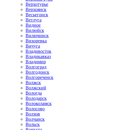
Верхотурье
Верхоянск
Весьегонск
Ветлуга
Видное
Вилюйск
Вилючинск
Вихоревка
Вичуга
Владивосток
Владикавказ
Владимир
Волгоград
Волгодонск
Волгореченск
Волжск
Волжский
Вологда
Володарск
Волоколамск
Волосово
Волхов
Волчанск
Вольск
Воркута