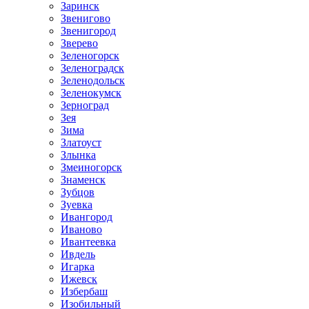
Заринск
Звенигово
Звенигород
Зверево
Зеленогорск
Зеленоградск
Зеленодольск
Зеленокумск
Зерноград
Зея
Зима
Златоуст
Злынка
Змеиногорск
Знаменск
Зубцов
Зуевка
Ивангород
Иваново
Ивантеевка
Ивдель
Игарка
Ижевск
Избербаш
Изобильный