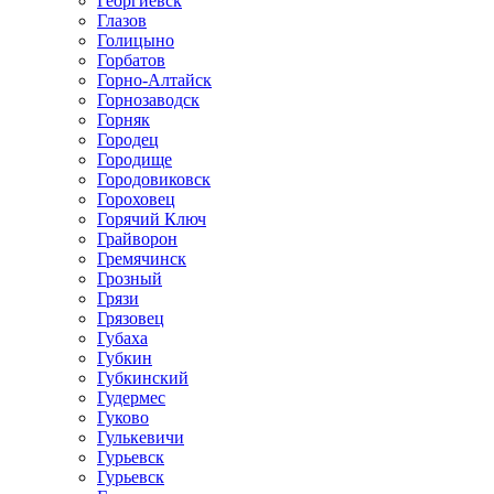
Георгиевск
Глазов
Голицыно
Горбатов
Горно-Алтайск
Горнозаводск
Горняк
Городец
Городище
Городовиковск
Гороховец
Горячий Ключ
Грайворон
Гремячинск
Грозный
Грязи
Грязовец
Губаха
Губкин
Губкинский
Гудермес
Гуково
Гулькевичи
Гурьевск
Гурьевск