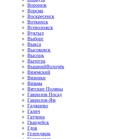
Воронеж
Ворсма
Воскресенск
Воткинск
Всеволожск
Вуктыл
Выборг
Выкса
Высоковск
Высоцк
Вытегра
ВышнийВолочёк
Вяземский
Вязники
Вязьма
Вятские Поляны
Гаврилов Посад
Гаврилов-Ям
Гаджиево
Галич
Гатчина
Гвардейск
Гдов
Геленджик