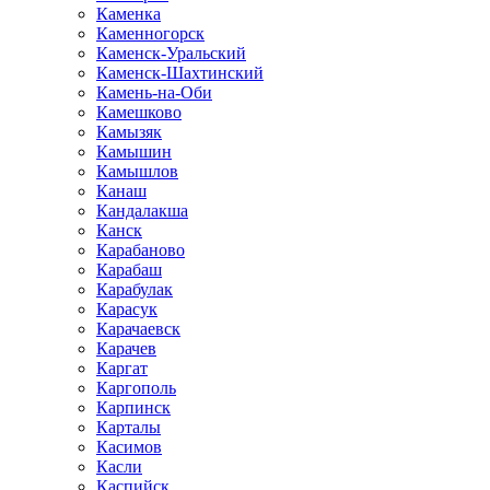
Каменка
Каменногорск
Каменск-Уральский
Каменск-Шахтинский
Камень-на-Оби
Камешково
Камызяк
Камышин
Камышлов
Канаш
Кандалакша
Канск
Карабаново
Карабаш
Карабулак
Карасук
Карачаевск
Карачев
Каргат
Каргополь
Карпинск
Карталы
Касимов
Касли
Каспийск