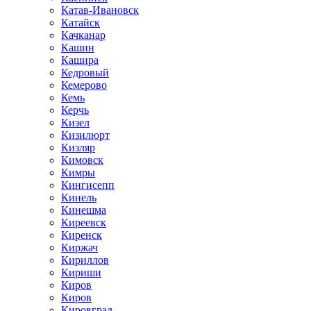
Катав-Ивановск
Катайск
Качканар
Кашин
Кашира
Кедровый
Кемерово
Кемь
Керчь
Кизел
Кизилюрт
Кизляр
Кимовск
Кимры
Кингисепп
Кинель
Кинешма
Киреевск
Киренск
Киржач
Кириллов
Кириши
Киров
Киров
Кировград