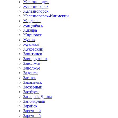
Железноводск
Железногорск
Железногорск
Железногорск-Илимский
Жердевка
Жигулёвск
Жиздра
Жирновск
Жуков
Жуковка
Жуковский
Завитинск
Заводоуковск
Заволжск
Заволжье
Задонск
Заинск
Закаменск
Заозёрный
Заозёрск
Западная Двина
Заполярный
Зарайск
Заречный
Заречный