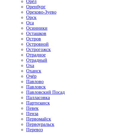
Орёл
Оренбург
Орехово-Зуево
Орск
Оса
Осинники
Осташков
Остров
Островной
Острогожск
Отрадное
Отрадный
Оха
Оханск
Очёр
Павлово
Павловск
Павловский Посад
Палласовка
Партизанск
Певек
Пенза
Первомайск
Первоуральск
Перевоз