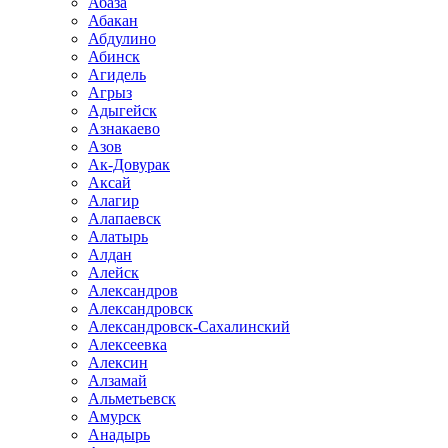
Абаза
Абакан
Абдулино
Абинск
Агидель
Агрыз
Адыгейск
Азнакаево
Азов
Ак-Довурак
Аксай
Алагир
Алапаевск
Алатырь
Алдан
Алейск
Александров
Александровск
Александровск-Сахалинский
Алексеевка
Алексин
Алзамай
Альметьевск
Амурск
Анадырь