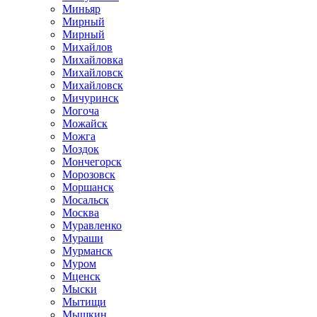
Миньяр
Мирный
Мирный
Михайлов
Михайловка
Михайловск
Михайловск
Мичуринск
Могоча
Можайск
Можга
Моздок
Мончегорск
Морозовск
Моршанск
Мосальск
Москва
Муравленко
Мураши
Мурманск
Муром
Мценск
Мыски
Мытищи
Мышкин