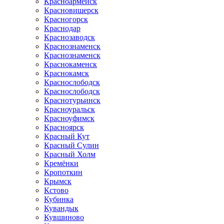
Красноармейск
Красновишерск
Красногорск
Краснодар
Краснозаводск
Краснознаменск
Краснознаменск
Краснокаменск
Краснокамск
Краснослободск
Краснослободск
Краснотурьинск
Красноуральск
Красноуфимск
Красноярск
Красный Кут
Красный Сулин
Красный Холм
Кремёнки
Кропоткин
Крымск
Кстово
Кубинка
Кувандык
Кувшиново