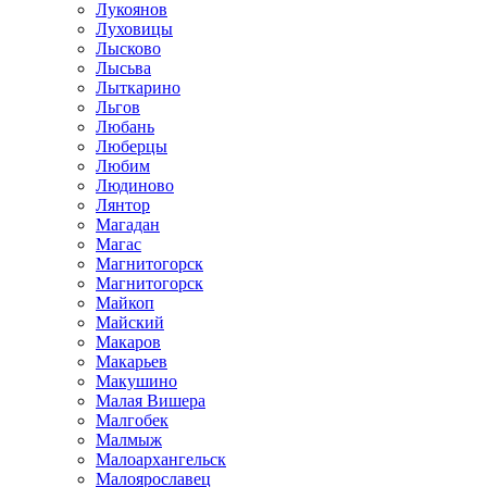
Лукоянов
Луховицы
Лысково
Лысьва
Лыткарино
Льгов
Любань
Люберцы
Любим
Людиново
Лянтор
Магадан
Магас
Магнитогорск
Магнитогорск
Майкоп
Майский
Макаров
Макарьев
Макушино
Малая Вишера
Малгобек
Малмыж
Малоархангельск
Малоярославец