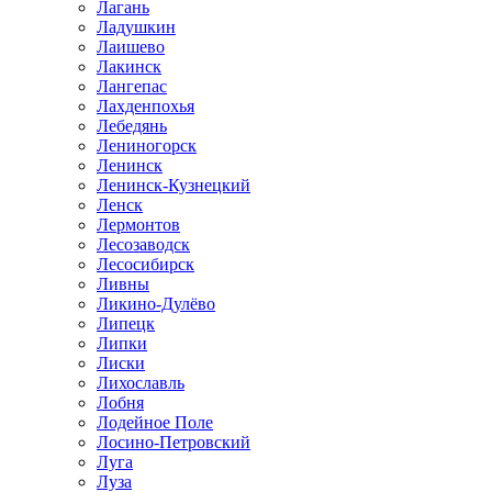
Лагань
Ладушкин
Лаишево
Лакинск
Лангепас
Лахденпохья
Лебедянь
Лениногорск
Ленинск
Ленинск-Кузнецкий
Ленск
Лермонтов
Лесозаводск
Лесосибирск
Ливны
Ликино-Дулёво
Липецк
Липки
Лиски
Лихославль
Лобня
Лодейное Поле
Лосино-Петровский
Луга
Луза