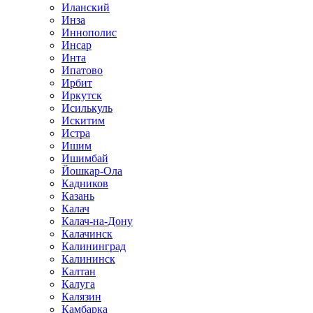
Иланский
Инза
Иннополис
Инсар
Инта
Ипатово
Ирбит
Иркутск
Исилькуль
Искитим
Истра
Ишим
Ишимбай
Йошкар-Ола
Кадников
Казань
Калач
Калач-на-Дону
Калачинск
Калининград
Калининск
Калтан
Калуга
Калязин
Камбарка