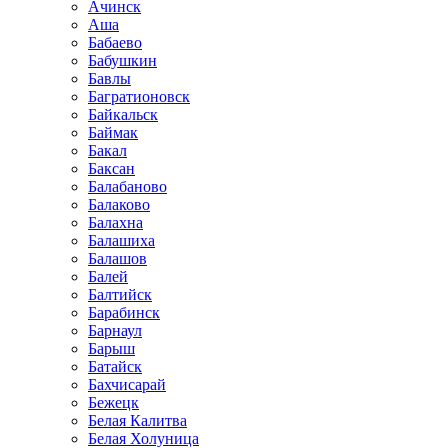
Ачинск
Аша
Бабаево
Бабушкин
Бавлы
Багратионовск
Байкальск
Баймак
Бакал
Баксан
Балабаново
Балаково
Балахна
Балашиха
Балашов
Балей
Балтийск
Барабинск
Барнаул
Барыш
Батайск
Бахчисарай
Бежецк
Белая Калитва
Белая Холуница