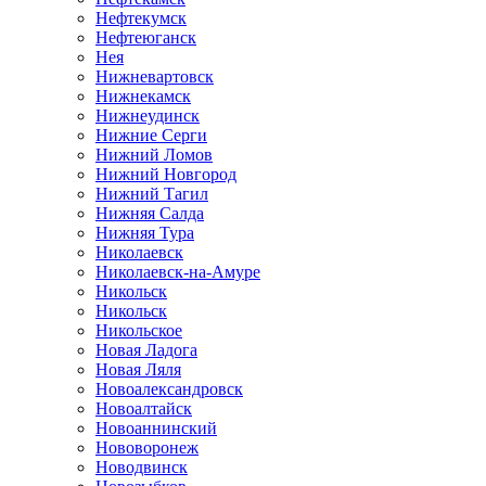
Нефтекумск
Нефтеюганск
Нея
Нижневартовск
Нижнекамск
Нижнеудинск
Нижние Серги
Нижний Ломов
Нижний Новгород
Нижний Тагил
Нижняя Салда
Нижняя Тура
Николаевск
Николаевск-на-Амуре
Никольск
Никольск
Никольское
Новая Ладога
Новая Ляля
Новоалександровск
Новоалтайск
Новоаннинский
Нововоронеж
Новодвинск