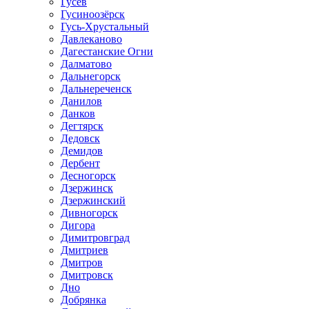
Гусев
Гусиноозёрск
Гусь-Хрустальный
Давлеканово
Дагестанские Огни
Далматово
Дальнегорск
Дальнереченск
Данилов
Данков
Дегтярск
Дедовск
Демидов
Дербент
Десногорск
Дзержинск
Дзержинский
Дивногорск
Дигора
Димитровград
Дмитриев
Дмитров
Дмитровск
Дно
Добрянка