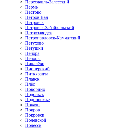
Переславль-Залесский
Пермь
Пестово
Петров Вал
Петровск
Петровск-Забайкальский
Петрозаводск
Петропавловск-Камчатский
Петухово
Петушки
Печора
Печоры
Пикалёво
Пионерский
Питкяранта
Плавск
Плёс
Поворино
Подольск
Подпорожье
Покачи
Покров
Покровск
Полевской
Полесск