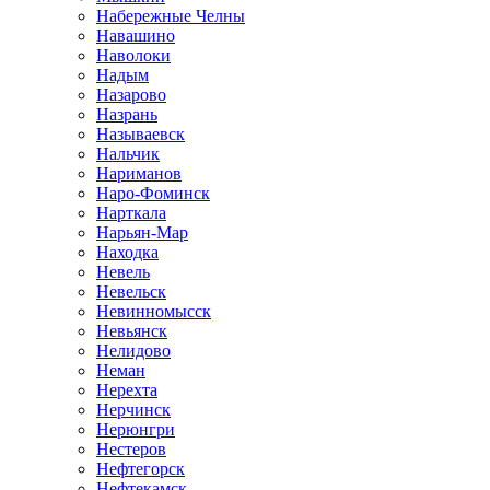
Набережные Челны
Навашино
Наволоки
Надым
Назарово
Назрань
Называевск
Нальчик
Нариманов
Наро-Фоминск
Нарткала
Нарьян-Мар
Находка
Невель
Невельск
Невинномысск
Невьянск
Нелидово
Неман
Нерехта
Нерчинск
Нерюнгри
Нестеров
Нефтегорск
Нефтекамск