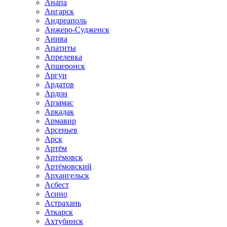
Анапа
Ангарск
Андреаполь
Анжеро-Судженск
Анива
Апатиты
Апрелевка
Апшеронск
Аргун
Ардатов
Ардон
Арзамас
Аркадак
Армавир
Арсеньев
Арск
Артём
Артёмовск
Артёмовский
Архангельск
Асбест
Асино
Астрахань
Аткарск
Ахтубинск