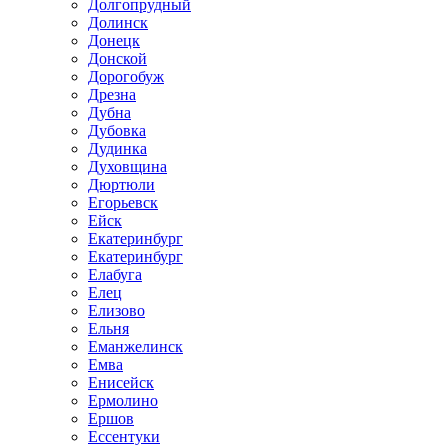
Долгопрудный
Долинск
Донецк
Донской
Дорогобуж
Дрезна
Дубна
Дубовка
Дудинка
Духовщина
Дюртюли
Егорьевск
Ейск
Екатеринбург
Екатеринбург
Елабуга
Елец
Елизово
Ельня
Еманжелинск
Емва
Енисейск
Ермолино
Ершов
Ессентуки