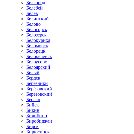
Белгород
Белебей
Белёв
Белинский
Белово
Белогорск
Белозерск
Белокуриха
Беломорск
Белорецк
Белореченск
Белоусово
Белоярский
Белый
Бердск
Березники
Берёзовский
Берёзовский
Беслан
Бийск
Бикин
Билибино
Биробиджан
Бирск
Бирюсинск