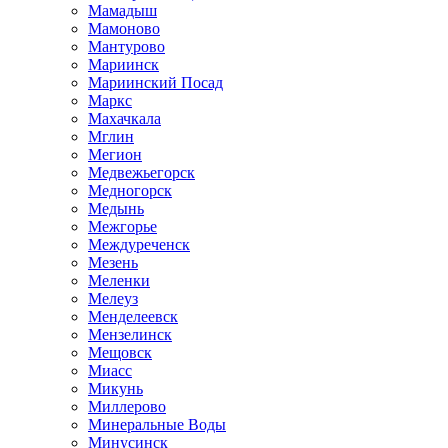
Мамадыш
Мамоново
Мантурово
Мариинск
Мариинский Посад
Маркс
Махачкала
Мглин
Мегион
Медвежьегорск
Медногорск
Медынь
Межгорье
Междуреченск
Мезень
Меленки
Мелеуз
Менделеевск
Мензелинск
Мещовск
Миасс
Микунь
Миллерово
Минеральные Воды
Минусинск