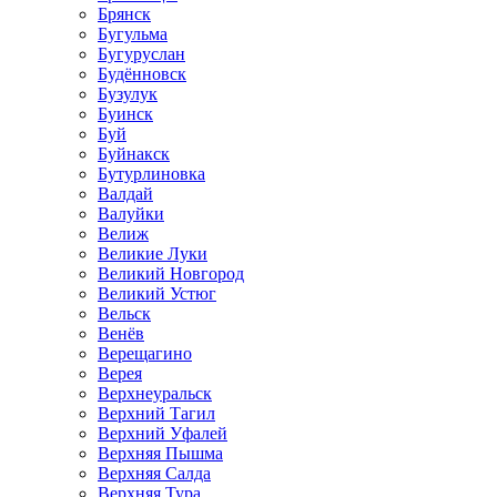
Брянск
Бугульма
Бугуруслан
Будённовск
Бузулук
Буинск
Буй
Буйнакск
Бутурлиновка
Валдай
Валуйки
Велиж
Великие Луки
Великий Новгород
Великий Устюг
Вельск
Венёв
Верещагино
Верея
Верхнеуральск
Верхний Тагил
Верхний Уфалей
Верхняя Пышма
Верхняя Салда
Верхняя Тура