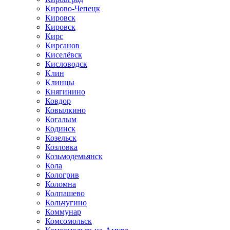
Кирово-Чепецк
Кировск
Кировск
Кирс
Кирсанов
Киселёвск
Кисловодск
Клин
Клинцы
Княгинино
Ковдор
Ковылкино
Когалым
Кодинск
Козельск
Козловка
Козьмодемьянск
Кола
Кологрив
Коломна
Колпашево
Кольчугино
Коммунар
Комсомольск