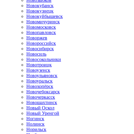
Новозыбков
Новокубанск
Новокузнецк
Новокуйбышевск
Новомичуринск
Новомосковск
Новопавловск
Новоржев
Новороссийск
Новосибирск
Новосиль
Новосокольники
Новотроицк
Новоузенск
Новоульяновск
Новоуральск
Новохопёрск
Новочебоксарск
Новочеркасск
Новошахтинск
Новый Оскол
Новый Уренгой
Ногинск
Нолинск
Норильск