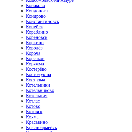
Комсомольск-на-Амуре
Конаково
Кондопога
Кондрово
Константиновск
Копейск
Кораблино
Кореновск
Коркино
Королёв
Короча
Корсаков
Коряжма
Костерёво
Костомукша
Кострома
Котельники
Котельниково
Котельнич
Котлас
Котово
Котовск
Кохма
Красавино
Красноармейск