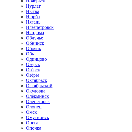
Ноябрьск
Нурлат
Нытва
Нюрба
Нягань
Нязепетровск
Няндома
Облучье
Обнинск
Обоянь
Обь
Одинцово
Озёрск
Озёрск
Озёры
Октябрьск
Октябрьский
Окуловка
Олёкминск
Оленегорск
Олонец
Омск
Омутнинск
Онега
Опочка