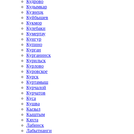
Кудрово
Кудымкар
Кузнецк
Куйбышев
Кукмор
Кулебаки
Кумертау
Кунгур
Купино
Курган
Курганинск
Курильск
Курлово
Куровское
Курск
Куртамыш
Курчалой
Курчатов
Куса
Кушва
Кызыл
Кыштым
Кяхта
Лабинск
Лабытнанги