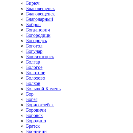
Бирюч
Благовещенск
Благовещенск
Благодарный
Бобров
Богданович
Богородицк
Богородск
Боготол
Богучар
Бокситогорск
Болгар
Бологое
Болотное
Болохово
Болхов
Большой Камень
Бор
Борзя
Борисоглебск
Боровичи
Боровск
Бородино
Братск
Бронницы