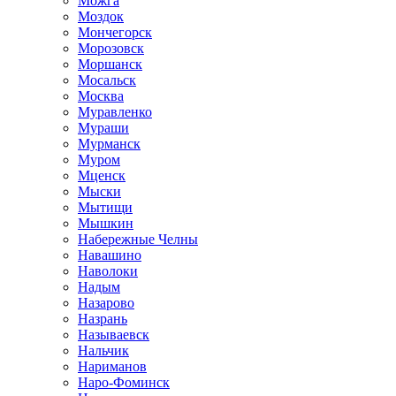
Можга
Моздок
Мончегорск
Морозовск
Моршанск
Мосальск
Москва
Муравленко
Мураши
Мурманск
Муром
Мценск
Мыски
Мытищи
Мышкин
Набережные Челны
Навашино
Наволоки
Надым
Назарово
Назрань
Называевск
Нальчик
Нариманов
Наро-Фоминск