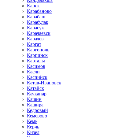
Кандалакша
Канск
Карабаново
Карабаш
Карабулак
Карасук
Карачаевск
Карачев
Каргат
Каргополь
Карпинск
Карталы
Касимов
Касли
Каспийск
Катав-Ивановск
Катайск
Качканар
Кашин
Кашира
Кедровый
Кемерово
Кемь
Керчь
Кизел