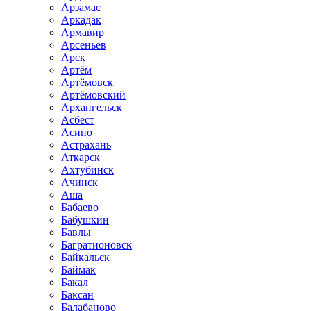
Арзамас
Аркадак
Армавир
Арсеньев
Арск
Артём
Артёмовск
Артёмовский
Архангельск
Асбест
Асино
Астрахань
Аткарск
Ахтубинск
Ачинск
Аша
Бабаево
Бабушкин
Бавлы
Багратионовск
Байкальск
Баймак
Бакал
Баксан
Балабаново