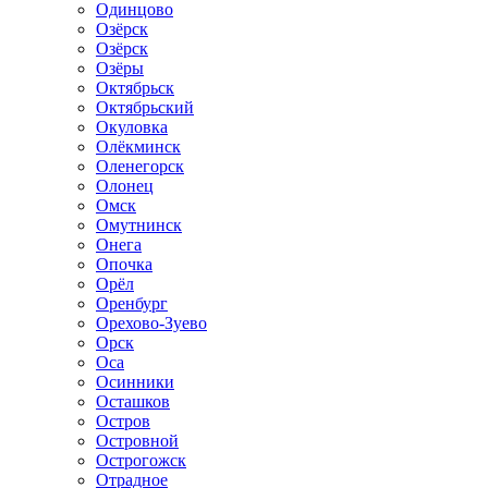
Одинцово
Озёрск
Озёрск
Озёры
Октябрьск
Октябрьский
Окуловка
Олёкминск
Оленегорск
Олонец
Омск
Омутнинск
Онега
Опочка
Орёл
Оренбург
Орехово-Зуево
Орск
Оса
Осинники
Осташков
Остров
Островной
Острогожск
Отрадное