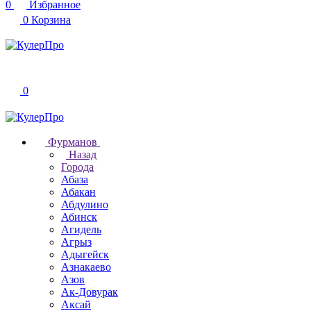
0
Избранное
0
Корзина
0
Фурманов
Назад
Города
Абаза
Абакан
Абдулино
Абинск
Агидель
Агрыз
Адыгейск
Азнакаево
Азов
Ак-Довурак
Аксай