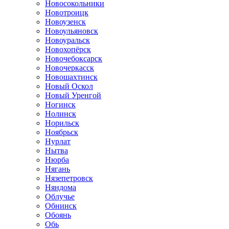
Новосокольники
Новотроицк
Новоузенск
Новоульяновск
Новоуральск
Новохопёрск
Новочебоксарск
Новочеркасск
Новошахтинск
Новый Оскол
Новый Уренгой
Ногинск
Нолинск
Норильск
Ноябрьск
Нурлат
Нытва
Нюрба
Нягань
Нязепетровск
Няндома
Облучье
Обнинск
Обоянь
Обь