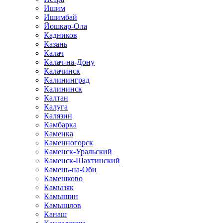
Ишим
Ишимбай
Йошкар-Ола
Кадников
Казань
Калач
Калач-на-Дону
Калачинск
Калининград
Калининск
Калтан
Калуга
Калязин
Камбарка
Каменка
Каменногорск
Каменск-Уральский
Каменск-Шахтинский
Камень-на-Оби
Камешково
Камызяк
Камышин
Камышлов
Канаш