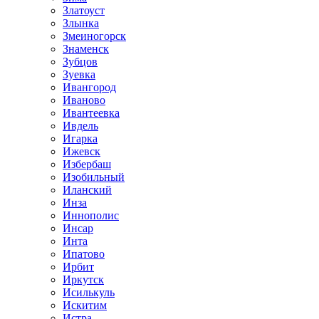
Златоуст
Злынка
Змеиногорск
Знаменск
Зубцов
Зуевка
Ивангород
Иваново
Ивантеевка
Ивдель
Игарка
Ижевск
Избербаш
Изобильный
Иланский
Инза
Иннополис
Инсар
Инта
Ипатово
Ирбит
Иркутск
Исилькуль
Искитим
Истра