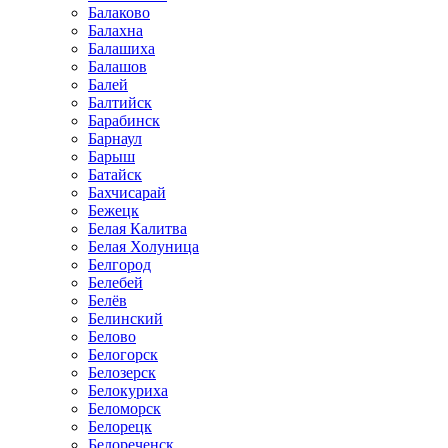
Балаково
Балахна
Балашиха
Балашов
Балей
Балтийск
Барабинск
Барнаул
Барыш
Батайск
Бахчисарай
Бежецк
Белая Калитва
Белая Холуница
Белгород
Белебей
Белёв
Белинский
Белово
Белогорск
Белозерск
Белокуриха
Беломорск
Белорецк
Белореченск