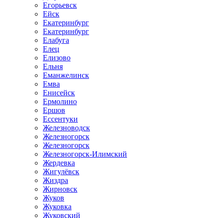
Егорьевск
Ейск
Екатеринбург
Екатеринбург
Елабуга
Елец
Елизово
Ельня
Еманжелинск
Емва
Енисейск
Ермолино
Ершов
Ессентуки
Железноводск
Железногорск
Железногорск
Железногорск-Илимский
Жердевка
Жигулёвск
Жиздра
Жирновск
Жуков
Жуковка
Жуковский