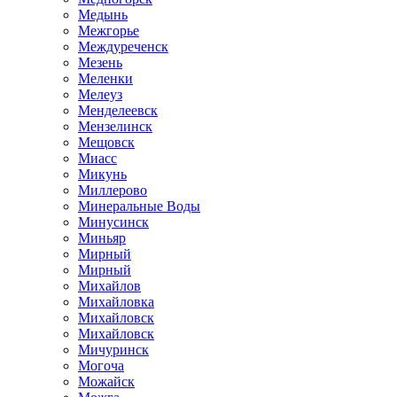
Медынь
Межгорье
Междуреченск
Мезень
Меленки
Мелеуз
Менделеевск
Мензелинск
Мещовск
Миасс
Микунь
Миллерово
Минеральные Воды
Минусинск
Миньяр
Мирный
Мирный
Михайлов
Михайловка
Михайловск
Михайловск
Мичуринск
Могоча
Можайск