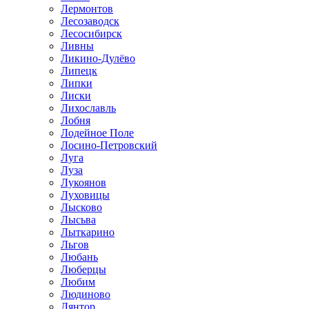
Лермонтов
Лесозаводск
Лесосибирск
Ливны
Ликино-Дулёво
Липецк
Липки
Лиски
Лихославль
Лобня
Лодейное Поле
Лосино-Петровский
Луга
Луза
Лукоянов
Луховицы
Лысково
Лысьва
Лыткарино
Льгов
Любань
Люберцы
Любим
Людиново
Лянтор