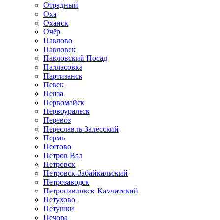
Отрадный
Оха
Оханск
Очёр
Павлово
Павловск
Павловский Посад
Палласовка
Партизанск
Певек
Пенза
Первомайск
Первоуральск
Перевоз
Переславль-Залесский
Пермь
Пестово
Петров Вал
Петровск
Петровск-Забайкальский
Петрозаводск
Петропавловск-Камчатский
Петухово
Петушки
Печора