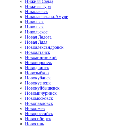
Нижняя Салда
Нижняя Тура
Николаевск
Николаевск-на-Амуре
Никольск
Никольск
Никольское
Новая Ладога
Новая Ляля
Новоалександровск
Новоалтайск
Новоаннинский
Нововоронеж
Новодвинск
Новозыбков
Новокубанск
Новокузнецк
Новокуйбышевск
Новомичуринск
Новомосковск
Новопавловск
Новоржев
Новороссийск
Новосибирск
Новосиль