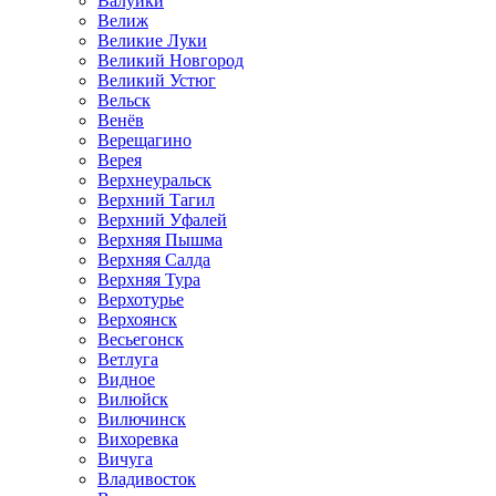
Валуйки
Велиж
Великие Луки
Великий Новгород
Великий Устюг
Вельск
Венёв
Верещагино
Верея
Верхнеуральск
Верхний Тагил
Верхний Уфалей
Верхняя Пышма
Верхняя Салда
Верхняя Тура
Верхотурье
Верхоянск
Весьегонск
Ветлуга
Видное
Вилюйск
Вилючинск
Вихоревка
Вичуга
Владивосток