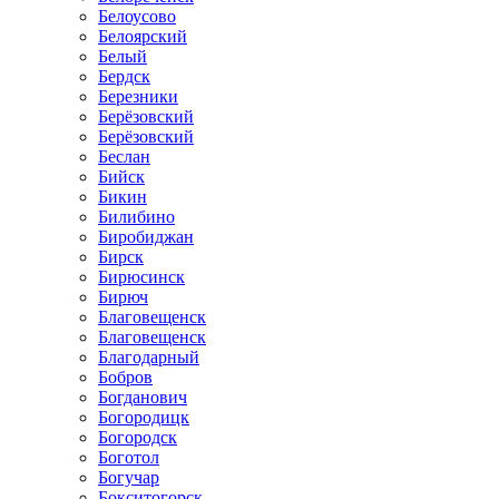
Белоусово
Белоярский
Белый
Бердск
Березники
Берёзовский
Берёзовский
Беслан
Бийск
Бикин
Билибино
Биробиджан
Бирск
Бирюсинск
Бирюч
Благовещенск
Благовещенск
Благодарный
Бобров
Богданович
Богородицк
Богородск
Боготол
Богучар
Бокситогорск