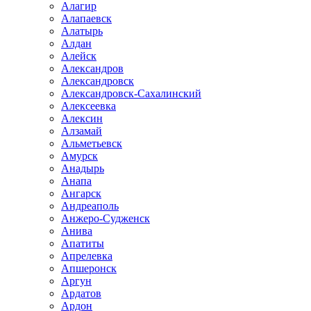
Алагир
Алапаевск
Алатырь
Алдан
Алейск
Александров
Александровск
Александровск-Сахалинский
Алексеевка
Алексин
Алзамай
Альметьевск
Амурск
Анадырь
Анапа
Ангарск
Андреаполь
Анжеро-Судженск
Анива
Апатиты
Апрелевка
Апшеронск
Аргун
Ардатов
Ардон