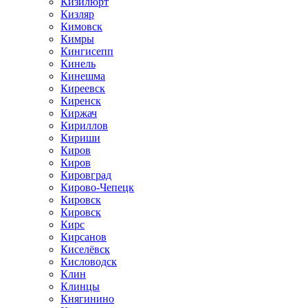
Кизилюрт
Кизляр
Кимовск
Кимры
Кингисепп
Кинель
Кинешма
Киреевск
Киренск
Киржач
Кириллов
Кириши
Киров
Киров
Кировград
Кирово-Чепецк
Кировск
Кировск
Кирс
Кирсанов
Киселёвск
Кисловодск
Клин
Клинцы
Княгинино