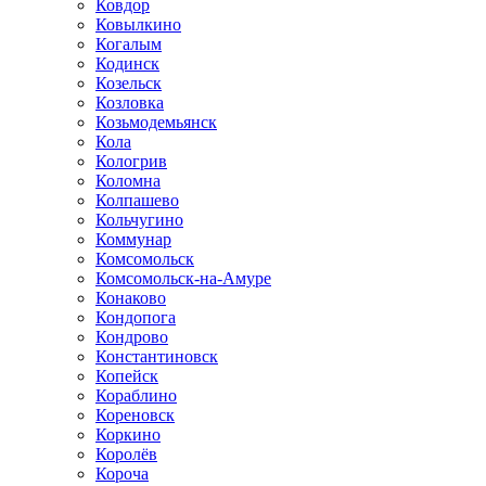
Ковдор
Ковылкино
Когалым
Кодинск
Козельск
Козловка
Козьмодемьянск
Кола
Кологрив
Коломна
Колпашево
Кольчугино
Коммунар
Комсомольск
Комсомольск-на-Амуре
Конаково
Кондопога
Кондрово
Константиновск
Копейск
Кораблино
Кореновск
Коркино
Королёв
Короча