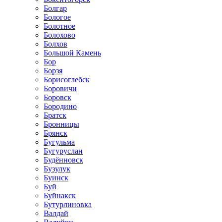
Болгар
Бологое
Болотное
Болохово
Болхов
Большой Камень
Бор
Борзя
Борисоглебск
Боровичи
Боровск
Бородино
Братск
Бронницы
Брянск
Бугульма
Бугуруслан
Будённовск
Бузулук
Буинск
Буй
Буйнакск
Бутурлиновка
Валдай