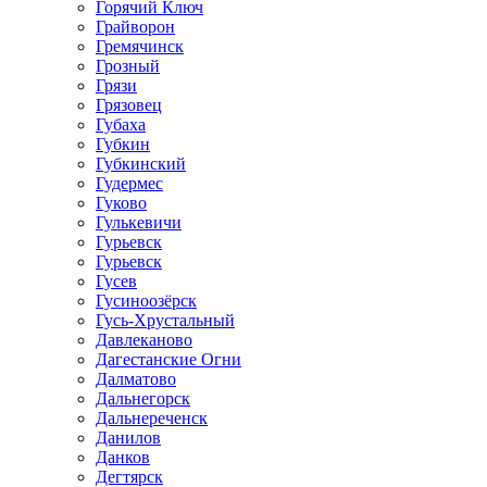
Горячий Ключ
Грайворон
Гремячинск
Грозный
Грязи
Грязовец
Губаха
Губкин
Губкинский
Гудермес
Гуково
Гулькевичи
Гурьевск
Гурьевск
Гусев
Гусиноозёрск
Гусь-Хрустальный
Давлеканово
Дагестанские Огни
Далматово
Дальнегорск
Дальнереченск
Данилов
Данков
Дегтярск