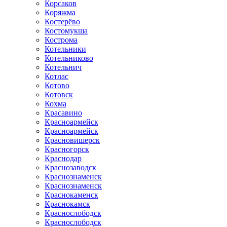
Корсаков
Коряжма
Костерёво
Костомукша
Кострома
Котельники
Котельниково
Котельнич
Котлас
Котово
Котовск
Кохма
Красавино
Красноармейск
Красноармейск
Красновишерск
Красногорск
Краснодар
Краснозаводск
Краснознаменск
Краснознаменск
Краснокаменск
Краснокамск
Краснослободск
Краснослободск