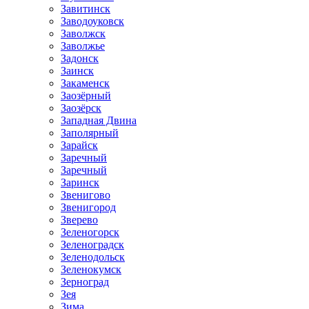
Завитинск
Заводоуковск
Заволжск
Заволжье
Задонск
Заинск
Закаменск
Заозёрный
Заозёрск
Западная Двина
Заполярный
Зарайск
Заречный
Заречный
Заринск
Звенигово
Звенигород
Зверево
Зеленогорск
Зеленоградск
Зеленодольск
Зеленокумск
Зерноград
Зея
Зима