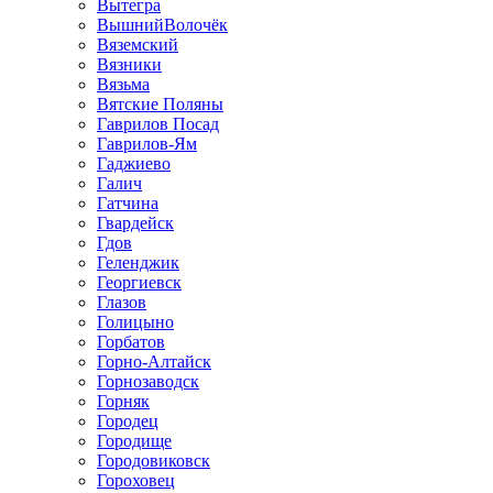
Вытегра
ВышнийВолочёк
Вяземский
Вязники
Вязьма
Вятские Поляны
Гаврилов Посад
Гаврилов-Ям
Гаджиево
Галич
Гатчина
Гвардейск
Гдов
Геленджик
Георгиевск
Глазов
Голицыно
Горбатов
Горно-Алтайск
Горнозаводск
Горняк
Городец
Городище
Городовиковск
Гороховец