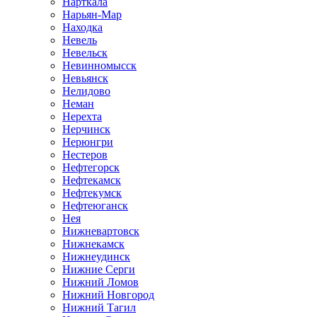
Нарткала
Нарьян-Мар
Находка
Невель
Невельск
Невинномысск
Невьянск
Нелидово
Неман
Нерехта
Нерчинск
Нерюнгри
Нестеров
Нефтегорск
Нефтекамск
Нефтекумск
Нефтеюганск
Нея
Нижневартовск
Нижнекамск
Нижнеудинск
Нижние Серги
Нижний Ломов
Нижний Новгород
Нижний Тагил