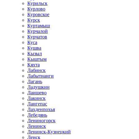
Курильск
Курлово
Куровское
Курск
Куртамыш
Курчалой
Курчатов
Куса
Кушва
Кызыл
Кыштым
Кяхта
Лабинск
Лабытнанги
Лагань
Ладушкин
Лаишево
Лакинск
Лангепас
Лахденпохья
Лебедянь
Лениногорск
Ленинск
Ленинск-Кузнецкий
Ленск