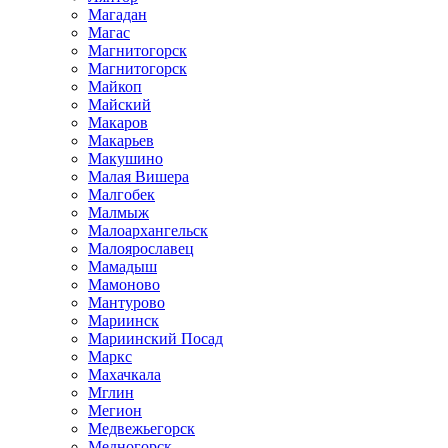
Магадан
Магас
Магнитогорск
Магнитогорск
Майкоп
Майский
Макаров
Макарьев
Макушино
Малая Вишера
Малгобек
Малмыж
Малоархангельск
Малоярославец
Мамадыш
Мамоново
Мантурово
Мариинск
Мариинский Посад
Маркс
Махачкала
Мглин
Мегион
Медвежьегорск
Медногорск