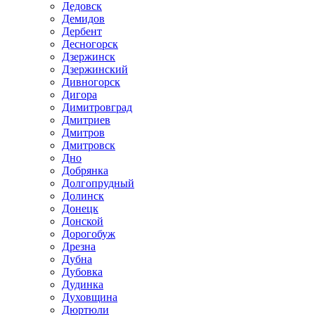
Дедовск
Демидов
Дербент
Десногорск
Дзержинск
Дзержинский
Дивногорск
Дигора
Димитровград
Дмитриев
Дмитров
Дмитровск
Дно
Добрянка
Долгопрудный
Долинск
Донецк
Донской
Дорогобуж
Дрезна
Дубна
Дубовка
Дудинка
Духовщина
Дюртюли