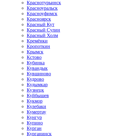
Краснотурьинск
Красноуральск
Красноуфимск
Красноярск
Красный Кут
Красный Сулин
Красный Холм
Кремёнки
Кропоткин
Крымск
Кстово
Кубинка
Кувандык
Кувшиново
Кудрово
Кудымкар
Кузнецк
Куйбышев
Кукмор
Кулебаки
Кумертау
Кунгур
Купино
Курган
Курганинск