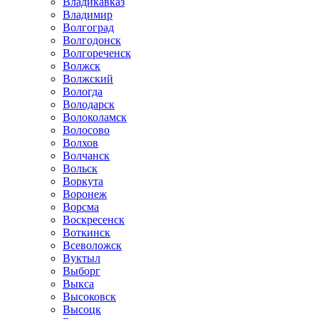
Владикавказ
Владимир
Волгоград
Волгодонск
Волгореченск
Волжск
Волжский
Вологда
Володарск
Волоколамск
Волосово
Волхов
Волчанск
Вольск
Воркута
Воронеж
Ворсма
Воскресенск
Воткинск
Всеволожск
Вуктыл
Выборг
Выкса
Высоковск
Высоцк