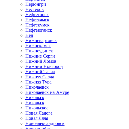
Нерюнгри
Нестеров
Нефтегорск
Нефтекамск
Нефтекумск
Нефтеюганск
Нея
Нижневартовск
Нижнекамск
Нижнеудинск
Нижние Серги
Нижний Ломов
Нижний Новгород
Нижний Тагил
Нижняя Салда
Нижняя Тура
Николаевск
Николаевск-на-Амуре
Никольск
Никольск
Никольское
Новая Ладога
Новая Ляля
Новоалександровск
Новоалтайск