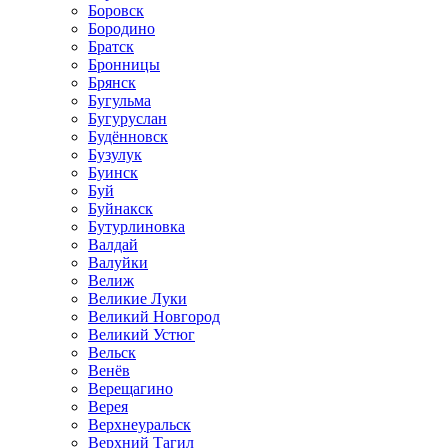
Боровск
Бородино
Братск
Бронницы
Брянск
Бугульма
Бугуруслан
Будённовск
Бузулук
Буинск
Буй
Буйнакск
Бутурлиновка
Валдай
Валуйки
Велиж
Великие Луки
Великий Новгород
Великий Устюг
Вельск
Венёв
Верещагино
Верея
Верхнеуральск
Верхний Тагил