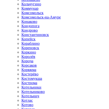
Кольчугино
Коммунар
Комсомольск
Комсомольск-на-Амуре
Конаково
Кондопога
Кондрово
Константиновск
Копейск
Кораблино
Кореновск
Коркино
Королёв
Короча
Корсаков
Коряжма
Костерёво
Костомукша
Кострома
Котельники
Котельниково
Котельнич
Котлас
Котово