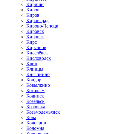
Кириши
Киров
Киров
Кировград
Кирово-Чепецк
Кировск
Кировск
Кирс
Кирсанов
Киселёвск
Кисловодск
Клин
Клинцы
Княгинино
Ковдор
Ковылкино
Когалым
Кодинск
Козельск
Козловка
Козьмодемьянск
Кола
Кологрив
Коломна
Колпашево