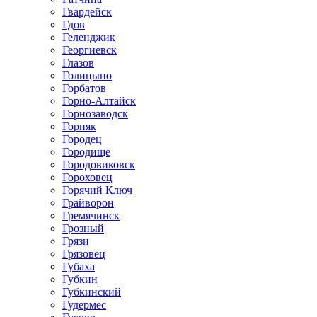
Гвардейск
Гдов
Геленджик
Георгиевск
Глазов
Голицыно
Горбатов
Горно-Алтайск
Горнозаводск
Горняк
Городец
Городище
Городовиковск
Гороховец
Горячий Ключ
Грайворон
Гремячинск
Грозный
Грязи
Грязовец
Губаха
Губкин
Губкинский
Гудермес