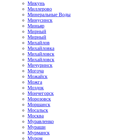
Микунь
Миллерово
Минеральные Воды
Минусинск
Миньяр
Мирный
Мирный
Михайлов
Михайловка
Михайловск
Михайловск
Мичуринск
Могоча
Можайск
Можга
Моздок
Мончегорск
Морозовск
Моршанск
Мосальск
Москва
Муравленко
Мураши
Мурманск
Муром