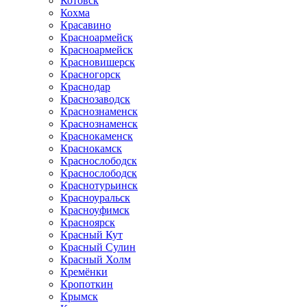
Котовск
Кохма
Красавино
Красноармейск
Красноармейск
Красновишерск
Красногорск
Краснодар
Краснозаводск
Краснознаменск
Краснознаменск
Краснокаменск
Краснокамск
Краснослободск
Краснослободск
Краснотурьинск
Красноуральск
Красноуфимск
Красноярск
Красный Кут
Красный Сулин
Красный Холм
Кремёнки
Кропоткин
Крымск