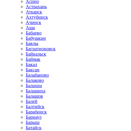
Асино
Астрахань
Аткарск
Ахтубинск
Ачинск
Аша
Бабаево
Бабушкин
Бавлы
Багратионовск
Байкальск
Баймак
Бакал
Баксан
Балабаново
Балаково
Балахна
Балашиха
Балашов
Балей
Балтийск
Барабинск
Барнаул
Барыш
Батайск