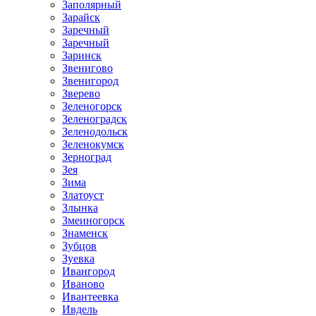
Заполярный
Зарайск
Заречный
Заречный
Заринск
Звенигово
Звенигород
Зверево
Зеленогорск
Зеленоградск
Зеленодольск
Зеленокумск
Зерноград
Зея
Зима
Златоуст
Злынка
Змеиногорск
Знаменск
Зубцов
Зуевка
Ивангород
Иваново
Ивантеевка
Ивдель