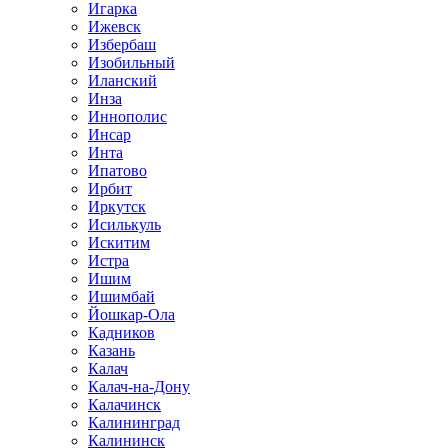
Игарка
Ижевск
Избербаш
Изобильный
Иланский
Инза
Иннополис
Инсар
Инта
Ипатово
Ирбит
Иркутск
Исилькуль
Искитим
Истра
Ишим
Ишимбай
Йошкар-Ола
Кадников
Казань
Калач
Калач-на-Дону
Калачинск
Калининград
Калининск