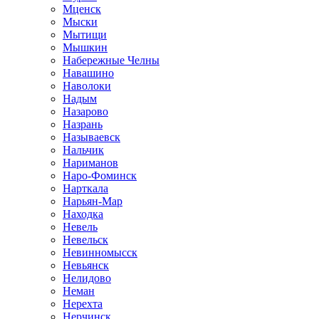
Мценск
Мыски
Мытищи
Мышкин
Набережные Челны
Навашино
Наволоки
Надым
Назарово
Назрань
Называевск
Нальчик
Нариманов
Наро-Фоминск
Нарткала
Нарьян-Мар
Находка
Невель
Невельск
Невинномысск
Невьянск
Нелидово
Неман
Нерехта
Нерчинск