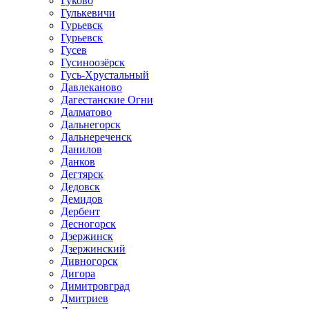
Гуково
Гулькевичи
Гурьевск
Гурьевск
Гусев
Гусиноозёрск
Гусь-Хрустальный
Давлеканово
Дагестанские Огни
Далматово
Дальнегорск
Дальнереченск
Данилов
Данков
Дегтярск
Дедовск
Демидов
Дербент
Десногорск
Дзержинск
Дзержинский
Дивногорск
Дигора
Димитровград
Дмитриев