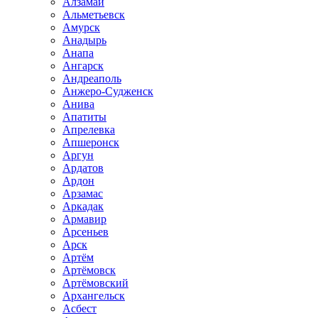
Алзамай
Альметьевск
Амурск
Анадырь
Анапа
Ангарск
Андреаполь
Анжеро-Судженск
Анива
Апатиты
Апрелевка
Апшеронск
Аргун
Ардатов
Ардон
Арзамас
Аркадак
Армавир
Арсеньев
Арск
Артём
Артёмовск
Артёмовский
Архангельск
Асбест