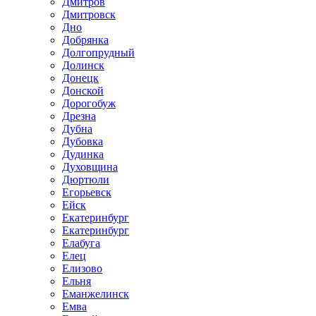
Дмитров
Дмитровск
Дно
Добрянка
Долгопрудный
Долинск
Донецк
Донской
Дорогобуж
Дрезна
Дубна
Дубовка
Дудинка
Духовщина
Дюртюли
Егорьевск
Ейск
Екатеринбург
Екатеринбург
Елабуга
Елец
Елизово
Ельня
Еманжелинск
Емва