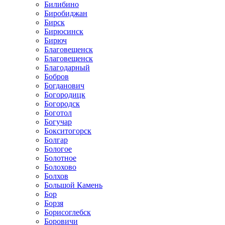
Билибино
Биробиджан
Бирск
Бирюсинск
Бирюч
Благовещенск
Благовещенск
Благодарный
Бобров
Богданович
Богородицк
Богородск
Боготол
Богучар
Бокситогорск
Болгар
Бологое
Болотное
Болохово
Болхов
Большой Камень
Бор
Борзя
Борисоглебск
Боровичи