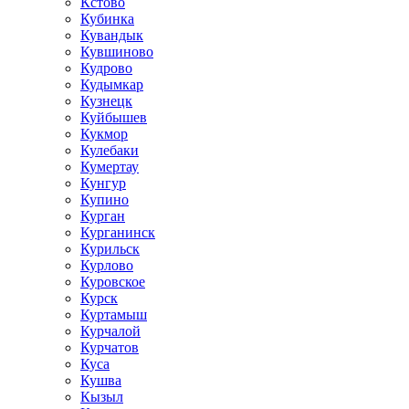
Кстово
Кубинка
Кувандык
Кувшиново
Кудрово
Кудымкар
Кузнецк
Куйбышев
Кукмор
Кулебаки
Кумертау
Кунгур
Купино
Курган
Курганинск
Курильск
Курлово
Куровское
Курск
Куртамыш
Курчалой
Курчатов
Куса
Кушва
Кызыл