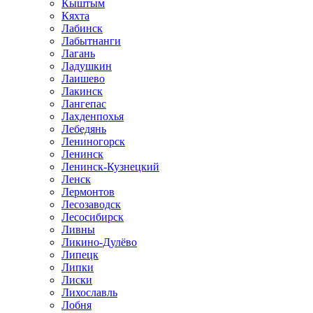
Кыштым
Кяхта
Лабинск
Лабытнанги
Лагань
Ладушкин
Лаишево
Лакинск
Лангепас
Лахденпохья
Лебедянь
Лениногорск
Ленинск
Ленинск-Кузнецкий
Ленск
Лермонтов
Лесозаводск
Лесосибирск
Ливны
Ликино-Дулёво
Липецк
Липки
Лиски
Лихославль
Лобня