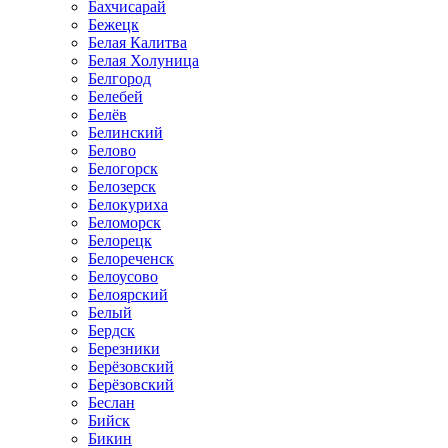
Бахчисарай
Бежецк
Белая Калитва
Белая Холуница
Белгород
Белебей
Белёв
Белинский
Белово
Белогорск
Белозерск
Белокуриха
Беломорск
Белорецк
Белореченск
Белоусово
Белоярский
Белый
Бердск
Березники
Берёзовский
Берёзовский
Беслан
Бийск
Бикин