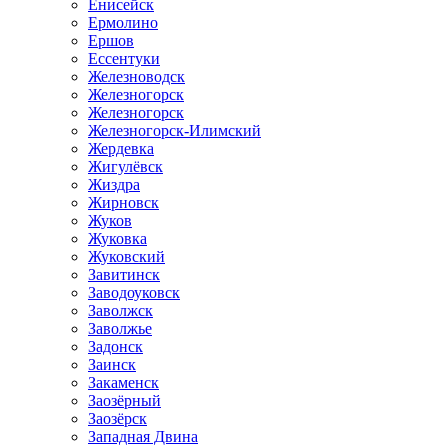
Енисейск
Ермолино
Ершов
Ессентуки
Железноводск
Железногорск
Железногорск
Железногорск-Илимский
Жердевка
Жигулёвск
Жиздра
Жирновск
Жуков
Жуковка
Жуковский
Завитинск
Заводоуковск
Заволжск
Заволжье
Задонск
Заинск
Закаменск
Заозёрный
Заозёрск
Западная Двина