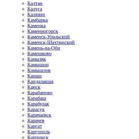
Калтан
Калуга
Калязин
Камбарка
Каменка
Каменногорск
Каменск-Уральский
Каменск-Шахтинский
Камень-на-Оби
Камешково
Камызяк
Камышин
Камышлов
Канаш
Кандалакша
Канск
Карабаново
Карабаш
Карабулак
Карасук
Карачаевск
Карачев
Каргат
Каргополь
Карпинск