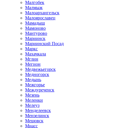
Малгобек
Малмыж
Малоархангельск
Малоярославец
Мамадыш
Мамоново
Мантурово
Мариинск
Мариинский Посад
Маркс
Махачкала
Мглин
Мегион
Медвежьегорск
Медногорск
Медынь
Межгорье
Междуреченск
Мезень
Меленки
Мелеуз
Менделеевск
Мензелинск
Мещовск
Миасс