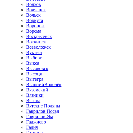
Волхов
Волчанск
Вольск
Воркута
Воронеж
Ворсма
Воскресенск
Воткинск
Всеволожск
Вуктыл
Выборг
Выкса
Высоковск
Высоцк
Вытегра
ВышнийВолочёк
Вяземский
Вязники
Вязьма
Вятские Поляны
Гаврилов Посад
Гаврилов-Ям
Гаджиево
Галич
Гатчина