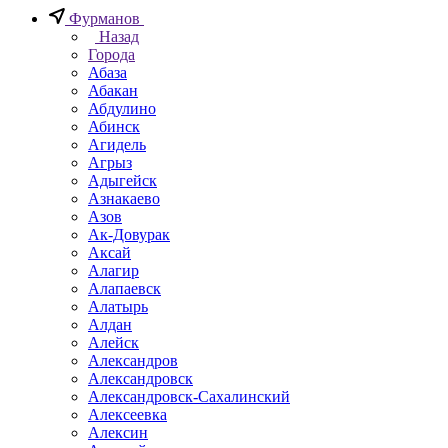
Фурманов
Назад
Города
Абаза
Абакан
Абдулино
Абинск
Агидель
Агрыз
Адыгейск
Азнакаево
Азов
Ак-Довурак
Аксай
Алагир
Алапаевск
Алатырь
Алдан
Алейск
Александров
Александровск
Александровск-Сахалинский
Алексеевка
Алексин