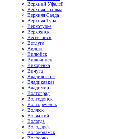
Верхний Уфалей
Верхняя Пышма
Верхняя Салда
Верхняя Тура
Верхотурье
Верхоянск
Весьегонск
Ветлуга
Видное
Вилюйск
Вилючинск
Вихоревка
Вичуга
Владивосток
Владикавказ
Владимир
Волгоград
Волгодонск
Волгореченск
Волжск
Волжский
Вологда
Володарск
Волоколамск
Волосово