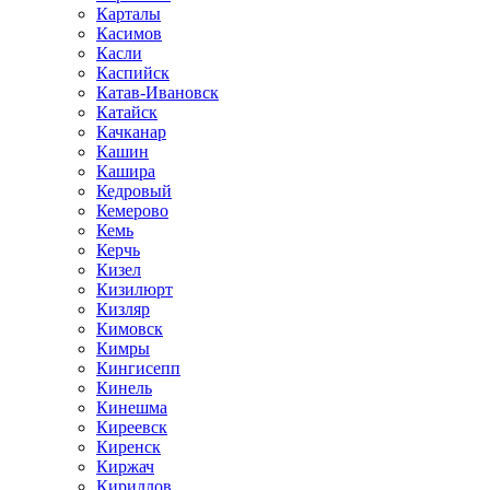
Карталы
Касимов
Касли
Каспийск
Катав-Ивановск
Катайск
Качканар
Кашин
Кашира
Кедровый
Кемерово
Кемь
Керчь
Кизел
Кизилюрт
Кизляр
Кимовск
Кимры
Кингисепп
Кинель
Кинешма
Киреевск
Киренск
Киржач
Кириллов