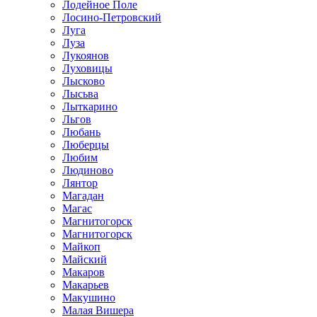
Лодейное Поле
Лосино-Петровский
Луга
Луза
Лукоянов
Луховицы
Лысково
Лысьва
Лыткарино
Льгов
Любань
Люберцы
Любим
Людиново
Лянтор
Магадан
Магас
Магнитогорск
Магнитогорск
Майкоп
Майский
Макаров
Макарьев
Макушино
Малая Вишера