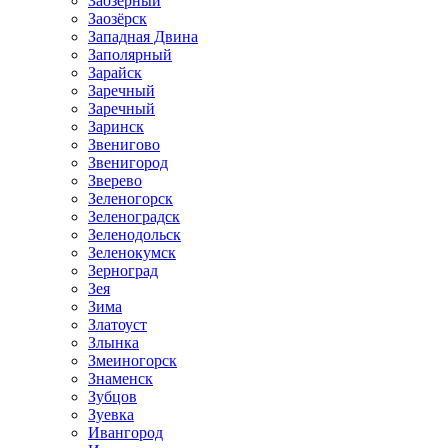
Заозёрный
Заозёрск
Западная Двина
Заполярный
Зарайск
Заречный
Заречный
Заринск
Звенигово
Звенигород
Зверево
Зеленогорск
Зеленоградск
Зеленодольск
Зеленокумск
Зерноград
Зея
Зима
Златоуст
Злынка
Змеиногорск
Знаменск
Зубцов
Зуевка
Ивангород