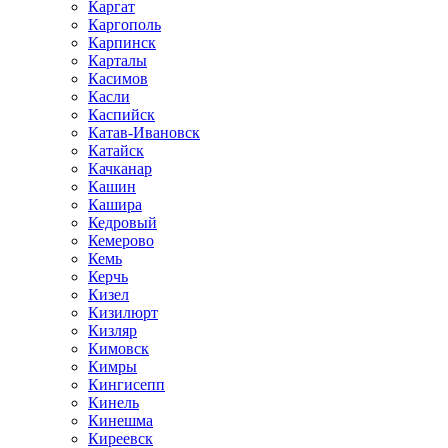
Каргат
Каргополь
Карпинск
Карталы
Касимов
Касли
Каспийск
Катав-Ивановск
Катайск
Качканар
Кашин
Кашира
Кедровый
Кемерово
Кемь
Керчь
Кизел
Кизилюрт
Кизляр
Кимовск
Кимры
Кингисепп
Кинель
Кинешма
Киреевск