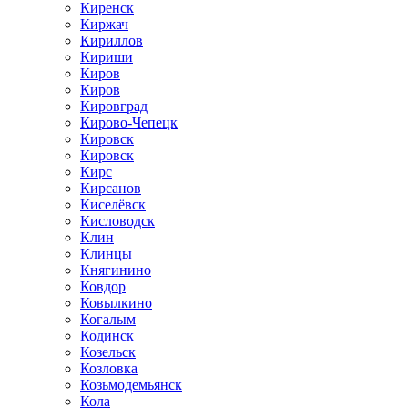
Киренск
Киржач
Кириллов
Кириши
Киров
Киров
Кировград
Кирово-Чепецк
Кировск
Кировск
Кирс
Кирсанов
Киселёвск
Кисловодск
Клин
Клинцы
Княгинино
Ковдор
Ковылкино
Когалым
Кодинск
Козельск
Козловка
Козьмодемьянск
Кола