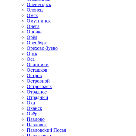
Оленегорск
Олонец
Омск
Омутнинск
Онега
Опочка
Орёл
Оренбург
Орехово-Зуево
Орск
Оса
Осинники
Осташков
Остров
Островной
Острогожск
Отрадное
Отрадный
Оха
Оханск
Очёр
Павлово
Павловск
Павловский Посад
Палласовка