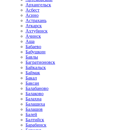
Архангельск
Асбест
Асино
Астрахань
Аткарск
Ахтубинск
Ачинск
Аша
Бабаево
Бабушкин
Бавлы
Багратионовск
Байкальск
Баймак
Бакал
Баксан
Балабаново
Балаково
Балахна
Балашиха
Балашов
Балей
Балтийск
Барабинск