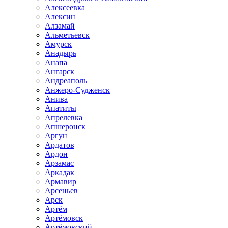
Алексеевка
Алексин
Алзамай
Альметьевск
Амурск
Анадырь
Анапа
Ангарск
Андреаполь
Анжеро-Судженск
Анива
Апатиты
Апрелевка
Апшеронск
Аргун
Ардатов
Ардон
Арзамас
Аркадак
Армавир
Арсеньев
Арск
Артём
Артёмовск
Артёмовский