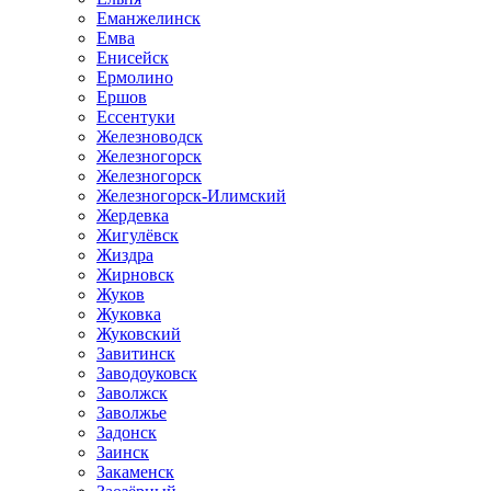
Еманжелинск
Емва
Енисейск
Ермолино
Ершов
Ессентуки
Железноводск
Железногорск
Железногорск
Железногорск-Илимский
Жердевка
Жигулёвск
Жиздра
Жирновск
Жуков
Жуковка
Жуковский
Завитинск
Заводоуковск
Заволжск
Заволжье
Задонск
Заинск
Закаменск