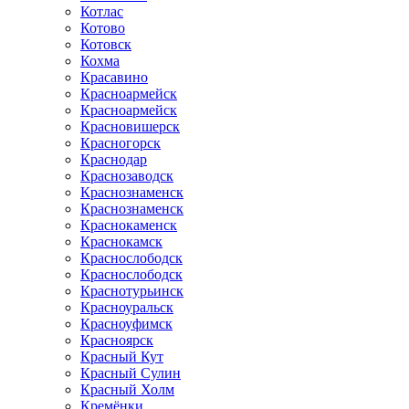
Котлас
Котово
Котовск
Кохма
Красавино
Красноармейск
Красноармейск
Красновишерск
Красногорск
Краснодар
Краснозаводск
Краснознаменск
Краснознаменск
Краснокаменск
Краснокамск
Краснослободск
Краснослободск
Краснотурьинск
Красноуральск
Красноуфимск
Красноярск
Красный Кут
Красный Сулин
Красный Холм
Кремёнки