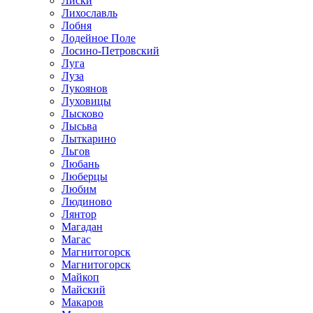
Лиски
Лихославль
Лобня
Лодейное Поле
Лосино-Петровский
Луга
Луза
Лукоянов
Луховицы
Лысково
Лысьва
Лыткарино
Льгов
Любань
Люберцы
Любим
Людиново
Лянтор
Магадан
Магас
Магнитогорск
Магнитогорск
Майкоп
Майский
Макаров