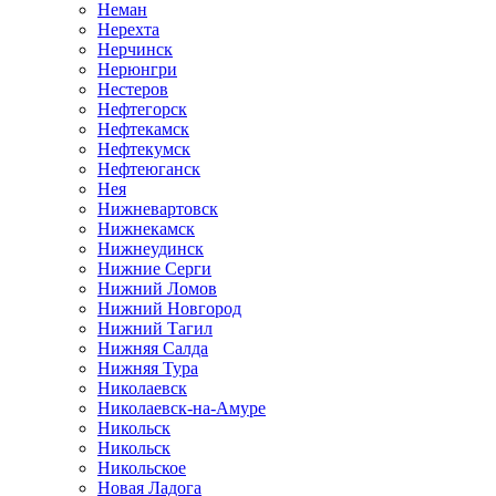
Неман
Нерехта
Нерчинск
Нерюнгри
Нестеров
Нефтегорск
Нефтекамск
Нефтекумск
Нефтеюганск
Нея
Нижневартовск
Нижнекамск
Нижнеудинск
Нижние Серги
Нижний Ломов
Нижний Новгород
Нижний Тагил
Нижняя Салда
Нижняя Тура
Николаевск
Николаевск-на-Амуре
Никольск
Никольск
Никольское
Новая Ладога