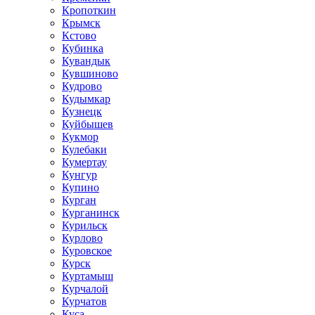
Кропоткин
Крымск
Кстово
Кубинка
Кувандык
Кувшиново
Кудрово
Кудымкар
Кузнецк
Куйбышев
Кукмор
Кулебаки
Кумертау
Кунгур
Купино
Курган
Курганинск
Курильск
Курлово
Куровское
Курск
Куртамыш
Курчалой
Курчатов
Куса