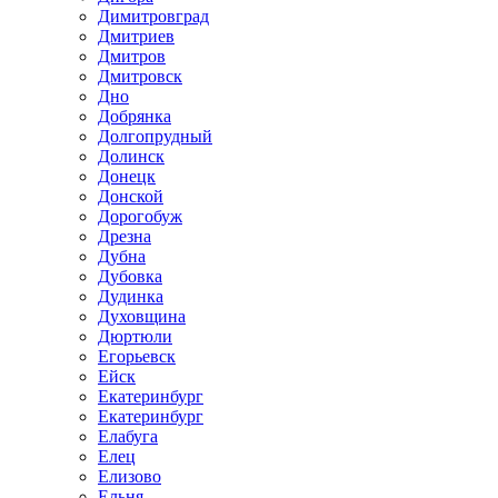
Димитровград
Дмитриев
Дмитров
Дмитровск
Дно
Добрянка
Долгопрудный
Долинск
Донецк
Донской
Дорогобуж
Дрезна
Дубна
Дубовка
Дудинка
Духовщина
Дюртюли
Егорьевск
Ейск
Екатеринбург
Екатеринбург
Елабуга
Елец
Елизово
Ельня