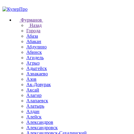
Фурманов
Назад
Города
Абаза
Абакан
Абдулино
Абинск
Агидель
Агрыз
Адыгейск
Азнакаево
Азов
Ак-Довурак
Аксай
Алагир
Алапаевск
Алатырь
Алдан
Алейск
Александров
Александровск
Александровск-Сахалинский