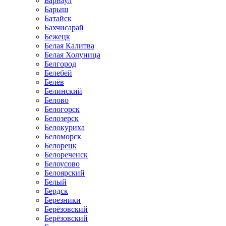
Барнаул
Барыш
Батайск
Бахчисарай
Бежецк
Белая Калитва
Белая Холуница
Белгород
Белебей
Белёв
Белинский
Белово
Белогорск
Белозерск
Белокуриха
Беломорск
Белорецк
Белореченск
Белоусово
Белоярский
Белый
Бердск
Березники
Берёзовский
Берёзовский