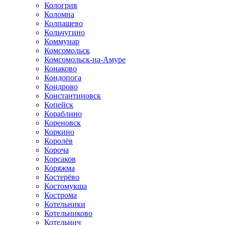
Кологрив
Коломна
Колпашево
Кольчугино
Коммунар
Комсомольск
Комсомольск-на-Амуре
Конаково
Кондопога
Кондрово
Константиновск
Копейск
Кораблино
Кореновск
Коркино
Королёв
Короча
Корсаков
Коряжма
Костерёво
Костомукша
Кострома
Котельники
Котельниково
Котельнич