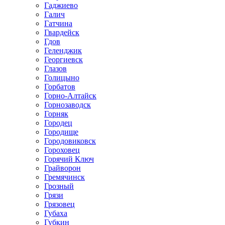
Гаджиево
Галич
Гатчина
Гвардейск
Гдов
Геленджик
Георгиевск
Глазов
Голицыно
Горбатов
Горно-Алтайск
Горнозаводск
Горняк
Городец
Городище
Городовиковск
Гороховец
Горячий Ключ
Грайворон
Гремячинск
Грозный
Грязи
Грязовец
Губаха
Губкин