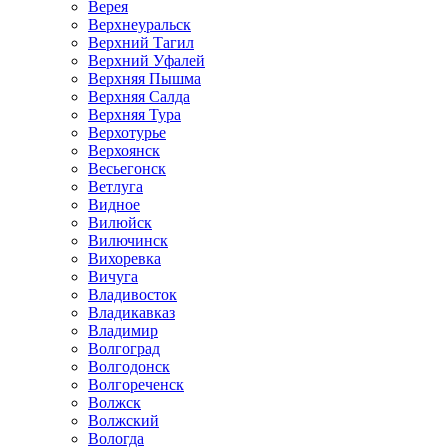
Верея
Верхнеуральск
Верхний Тагил
Верхний Уфалей
Верхняя Пышма
Верхняя Салда
Верхняя Тура
Верхотурье
Верхоянск
Весьегонск
Ветлуга
Видное
Вилюйск
Вилючинск
Вихоревка
Вичуга
Владивосток
Владикавказ
Владимир
Волгоград
Волгодонск
Волгореченск
Волжск
Волжский
Вологда