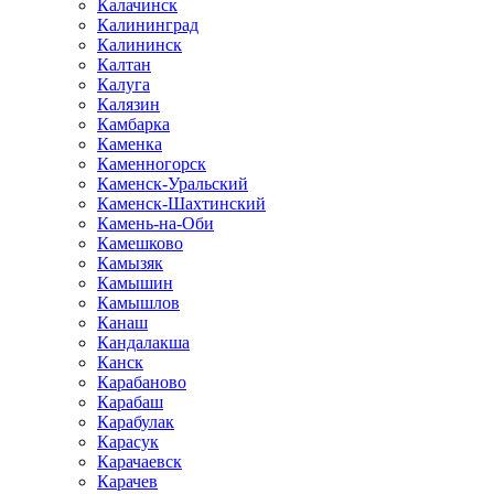
Калачинск
Калининград
Калининск
Калтан
Калуга
Калязин
Камбарка
Каменка
Каменногорск
Каменск-Уральский
Каменск-Шахтинский
Камень-на-Оби
Камешково
Камызяк
Камышин
Камышлов
Канаш
Кандалакша
Канск
Карабаново
Карабаш
Карабулак
Карасук
Карачаевск
Карачев