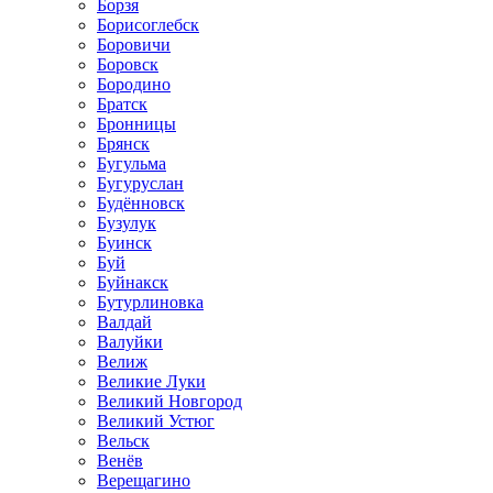
Борзя
Борисоглебск
Боровичи
Боровск
Бородино
Братск
Бронницы
Брянск
Бугульма
Бугуруслан
Будённовск
Бузулук
Буинск
Буй
Буйнакск
Бутурлиновка
Валдай
Валуйки
Велиж
Великие Луки
Великий Новгород
Великий Устюг
Вельск
Венёв
Верещагино