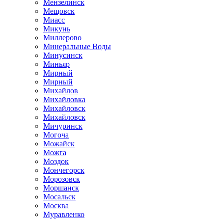
Мензелинск
Мещовск
Миасс
Микунь
Миллерово
Минеральные Воды
Минусинск
Миньяр
Мирный
Мирный
Михайлов
Михайловка
Михайловск
Михайловск
Мичуринск
Могоча
Можайск
Можга
Моздок
Мончегорск
Морозовск
Моршанск
Мосальск
Москва
Муравленко