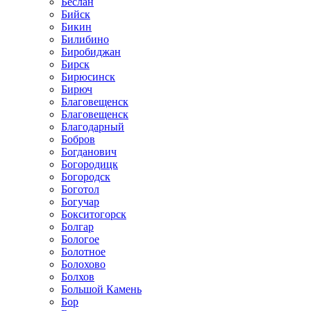
Беслан
Бийск
Бикин
Билибино
Биробиджан
Бирск
Бирюсинск
Бирюч
Благовещенск
Благовещенск
Благодарный
Бобров
Богданович
Богородицк
Богородск
Боготол
Богучар
Бокситогорск
Болгар
Бологое
Болотное
Болохово
Болхов
Большой Камень
Бор