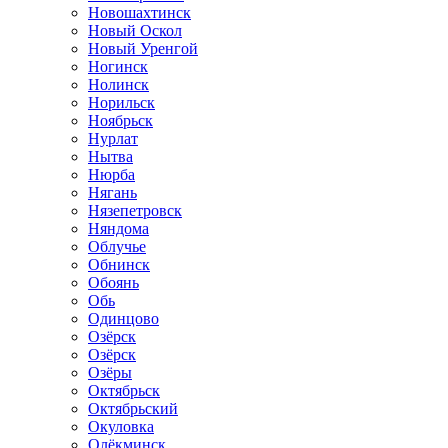
Новошахтинск
Новый Оскол
Новый Уренгой
Ногинск
Нолинск
Норильск
Ноябрьск
Нурлат
Нытва
Нюрба
Нягань
Нязепетровск
Няндома
Облучье
Обнинск
Обоянь
Обь
Одинцово
Озёрск
Озёрск
Озёры
Октябрьск
Октябрьский
Окуловка
Олёкминск