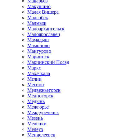
Макарьев
Макушино
Малая Вишера
Малгобек
Малмыж
Малоархангельск
Малоярославец
Мамадыш
Мамоново
Мантурово
Мариинск
Мариинский Посад
Маркс
Махачкала
Мглин
Мегион
Медвежьегорск
Медногорск
Медынь
Межгорье
Междуреченск
Мезень
Меленки
Мелеуз
Менделеевск