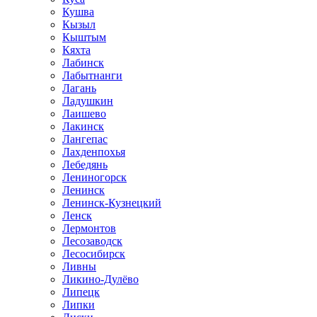
Кушва
Кызыл
Кыштым
Кяхта
Лабинск
Лабытнанги
Лагань
Ладушкин
Лаишево
Лакинск
Лангепас
Лахденпохья
Лебедянь
Лениногорск
Ленинск
Ленинск-Кузнецкий
Ленск
Лермонтов
Лесозаводск
Лесосибирск
Ливны
Ликино-Дулёво
Липецк
Липки