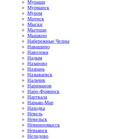
Мураши
Мурманск
Муром
Мценск
Мыски
Мытищи
Мышкин
Набережные Челны
Навашино
Наволоки
Надым
Назарово
Назрань
Называевск
Нальчик
Нариманов
Наро-Фоминск
Нарткала
Нарьян-Мар
Находка
Невель
Невельск
Невинномысск
Невьянск
Нелидово