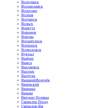
Володарск
Волоколамск
Волосово
Волхов
Волчанск
Вольск
Воркута
Воронеж
Ворсма
Воскресенск
Воткинск
Всеволожск
Вуктыл
Выборг
Выкса
Высоковск
Высоцк
Вытегра
ВышнийВолочёк
Вяземский
Вязники
Вязьма
Вятские Поляны
Гаврилов Посад
Гаврилов-Ям