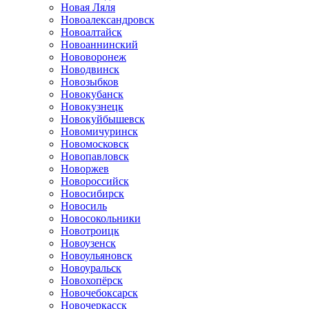
Новая Ляля
Новоалександровск
Новоалтайск
Новоаннинский
Нововоронеж
Новодвинск
Новозыбков
Новокубанск
Новокузнецк
Новокуйбышевск
Новомичуринск
Новомосковск
Новопавловск
Новоржев
Новороссийск
Новосибирск
Новосиль
Новосокольники
Новотроицк
Новоузенск
Новоульяновск
Новоуральск
Новохопёрск
Новочебоксарск
Новочеркасск