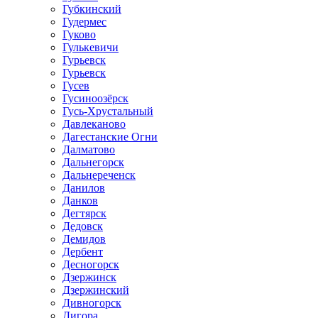
Губкинский
Гудермес
Гуково
Гулькевичи
Гурьевск
Гурьевск
Гусев
Гусиноозёрск
Гусь-Хрустальный
Давлеканово
Дагестанские Огни
Далматово
Дальнегорск
Дальнереченск
Данилов
Данков
Дегтярск
Дедовск
Демидов
Дербент
Десногорск
Дзержинск
Дзержинский
Дивногорск
Дигора