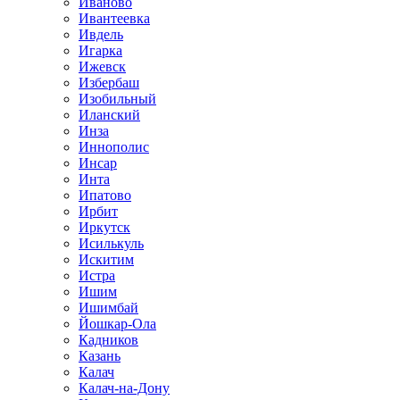
Иваново
Ивантеевка
Ивдель
Игарка
Ижевск
Избербаш
Изобильный
Иланский
Инза
Иннополис
Инсар
Инта
Ипатово
Ирбит
Иркутск
Исилькуль
Искитим
Истра
Ишим
Ишимбай
Йошкар-Ола
Кадников
Казань
Калач
Калач-на-Дону