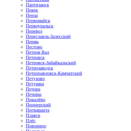
Партизанск
Певек
Пенза
Первомайск
Первоуральск
Перевоз
Переславль-Залесский
Пермь
Пестово
Петров Вал
Петровск
Петровск-Забайкальский
Петрозаводск
Петропавловск-Камчатский
Петухово
Петушки
Печора
Печоры
Пикалёво
Пионерский
Питкяранта
Плавск
Плёс
Поворино